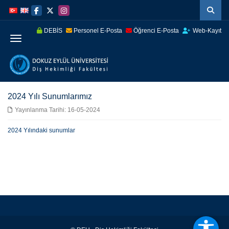
İçeriğe
Navigasyona
atla
atla
DEBİS
Personel E-Posta
Öğrenci E-Posta
Web-Kayıt
Menüye Geç
2024 Yılı Sunumlarımız
Yayınlanma Tarihi: 16-05-2024
2024 Yılındaki sunumlar