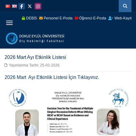
İçeriğe
Navigasyona
atla
atla
DEBİS
Personel E-Posta
Öğrenci E-Posta
Web-Kayıt
Menüye Geç
2026 Mart Ayı Etkinlik Listesi
Yayınlanma Tarihi: 25-02-2026
2026 Mart Ayı Etkinlik Listesi İçin Tıklayınız.