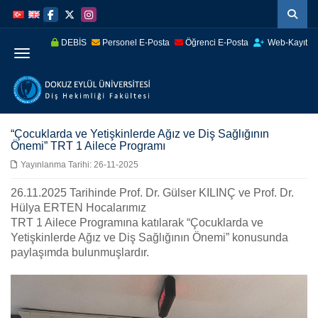
İçeriğe
Navigasyona
atla
atla
DEBİS
Personel E-Posta
Öğrenci E-Posta
Web-Kayıt
Menüye Geç
“Çocuklarda ve Yetişkinlerde Ağız ve Diş Sağlığının
Önemi” TRT 1 Ailece Programı
Yayınlanma Tarihi: 26-11-2025
26.11.2025 Tarihinde Prof. Dr. Gülser KILINÇ ve Prof. Dr.
Hülya ERTEN Hocalarımız
TRT 1 Ailece Programına katılarak “Çocuklarda ve
Yetişkinlerde Ağız ve Diş Sağlığının Önemi” konusunda
paylaşımda bulunmuşlardır.