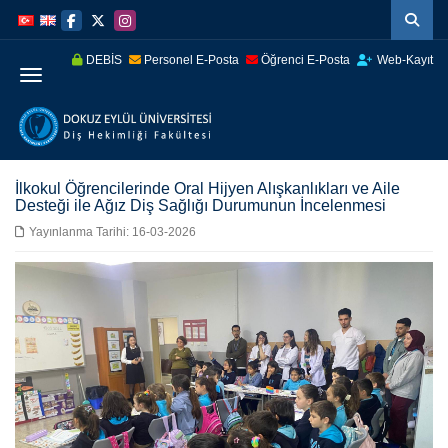
İçeriğe
Navigasyona
atla
atla
DEBİS
Personel E-Posta
Öğrenci E-Posta
Web-Kayıt
Menüye Geç
İlkokul Öğrencilerinde Oral Hijyen Alışkanlıkları ve Aile
Desteği ile Ağız Diş Sağlığı Durumunun İncelenmesi
Yayınlanma Tarihi: 16-03-2026