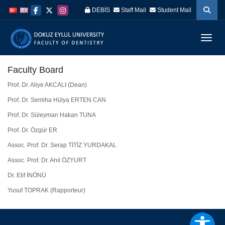
İçeriğe
Navigasyona
DEBİS
Staff Mail
Student Mail
atla
atla
Menüy
Faculty Board
Prof. Dr. Aliye AKCALI (Dean)
Prof. Dr. Semiha Hülya ERTEN CAN
Prof. Dr. Süleyman Hakan TUNA
Prof. Dr. Özgür ER
Assoc. Prof. Dr. Serap TİTİZ YURDAKAL
Assoc. Prof. Dr. Anıl ÖZYURT
Dr. Elif İNÖNÜ
Yusuf TOPRAK (Rapporteur)