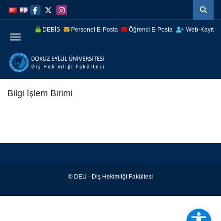
İçeriğe
Navigasyona
atla
atla
DEBİS
Personel E-Posta
Öğrenci E-Posta
Web-Kayıt
Menüye Geç
Bilgi İşlem Birimi
© DEU - Diş Hekimliği Fakültesi