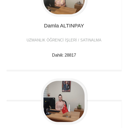
Damla
ALTINPAY
UZMANLIK ÖĞRENCI İŞLERI / SATINALMA
Dahili: 28817