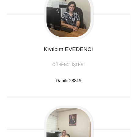
Kıvılcım
EVEDENCİ
ÖĞRENCI İŞLERI
Dahili: 28819