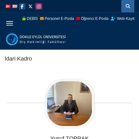
İçeriğe
Navigasyona
atla
atla
DEBİS
Personel E-Posta
Öğrenci E-Posta
Web-Kayıt
Menüye Geç
İdari Kadro
Yusuf
TOPRAK