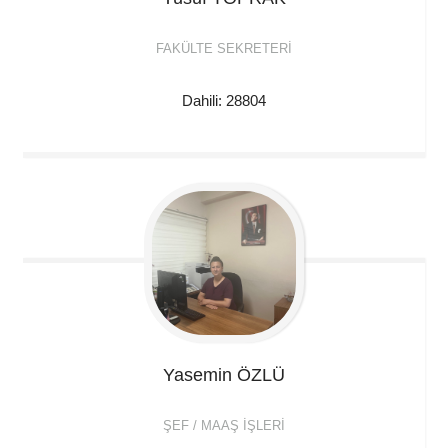
FAKÜLTE SEKRETERI
Dahili: 28804
Yasemin
ÖZLÜ
ŞEF / MAAŞ İŞLERI