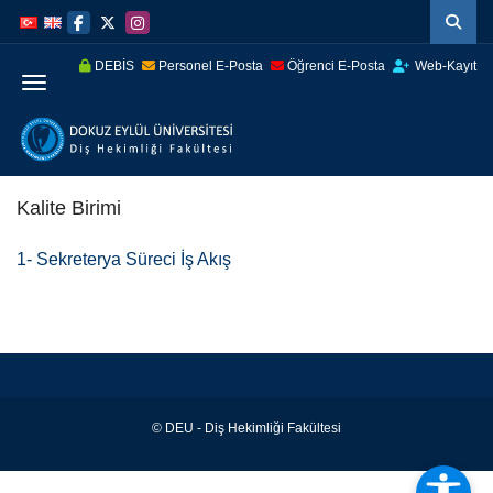
İçeriğe
Navigasyona
atla
atla
DEBİS
Personel E-Posta
Öğrenci E-Posta
Web-Kayıt
Menüye Geç
Kalite Birimi
1- Sekreterya Süreci İş Akış
© DEU - Diş Hekimliği Fakültesi